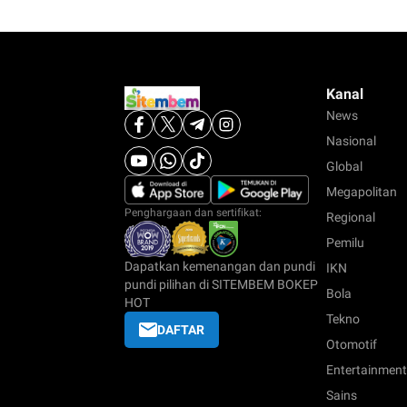
Kanal
News
Nasional
Global
Megapolitan
Penghargaan dan sertifikat:
Regional
Pemilu
Dapatkan kemenangan dan pundi
IKN
pundi pilihan di SITEMBEM BOKEP
Bola
HOT
Tekno
DAFTAR
Otomotif
Entertainment
Sains