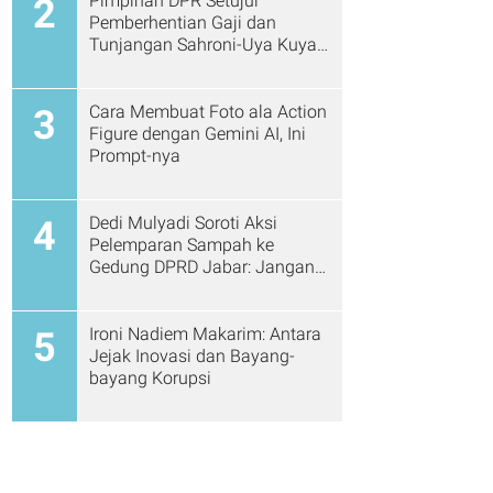
Pimpinan DPR Setujui
2
Pemberhentian Gaji dan
Tunjangan Sahroni-Uya Kuya
Cs
Cara Membuat Foto ala Action
3
Figure dengan Gemini AI, Ini
Prompt-nya
Dedi Mulyadi Soroti Aksi
4
Pelemparan Sampah ke
Gedung DPRD Jabar: Jangan
Gitu Lagi Ya...
Ironi Nadiem Makarim: Antara
5
Jejak Inovasi dan Bayang-
bayang Korupsi