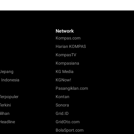
Network
Kompas.com
Harian KOMPAS
KompasTV
Kompasiana
Jepang
KG Media
 Indonesia
KGNow!
Pasangiklan.com
 Terpopuler
Kontan
Terkini
Sonora
ilihan
Grid.ID
 Headline
GridOto.com
BolaSport.com