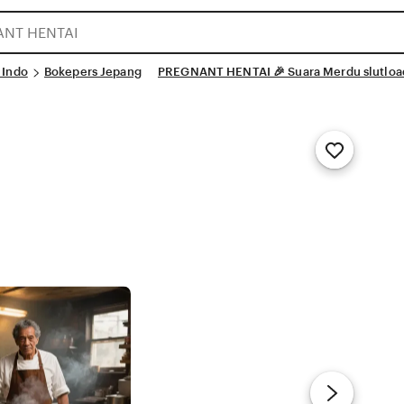
 Indo
Bokepers Jepang
PREGNANT HENTAI 🎉 Suara Merdu slutload 
Add
to
Favorites