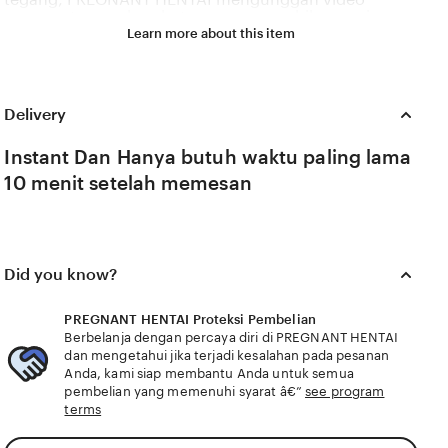
seorang tenaga kesehatan yang menghibur pasien
melalui lantunan nada lembut yang sangat
Learn more about this item
menyejukkan hati. Sosok slutload perawat viral ini
mendadak populer karena dedikasinya dalam menjaga
aspek psikologis pasien agar tetap optimis selama
menjalani masa perawatan intensif di rumah sakit.
Delivery
Kehadiran 🎉 dalam setiap tindakannya memberikan
warna baru bagi wajah pelayanan medis yang
seringkali dianggap kaku, menunjukkan bahwa empati
Instant Dan Hanya butuh waktu paling lama
adalah bagian dari proses penyembuhan. PREGNANT
10 menit setelah memesan
HENTAI berdedikasi untuk terus mengangkat bakat-
bakat luar biasa dari para pejuang kemanusiaan agar
mendapatkan apresiasi tulus dari seluruh lapisan
masyarakat di media sosial. Dukungan slutload dari
tim kami memastikan bahwa profil dan kegiatan sosial
dari 🎉 sosok viral ini tersampaikan secara luas.
Did you know?
PREGNANT HENTAI Proteksi Pembelian
Berbelanja dengan percaya diri di PREGNANT HENTAI
dan mengetahui jika terjadi kesalahan pada pesanan
Anda, kami siap membantu Anda untuk semua
pembelian yang memenuhi syarat â€”
see program
terms