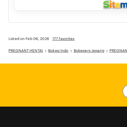
Listed on Feb 06, 2026
177 favorites
PREGNANT HENTAI
Bokep Indo
Bokepers Jepang
PREGNANT 
En
y
em