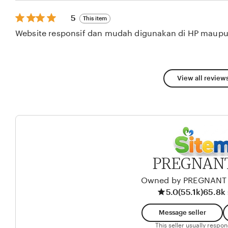
stars
5
5
This item
out
Website responsif dan mudah digunakan di HP maupu
of
5
stars
View all reviews
PREGNANT
Owned by PREGNANT
5.0
(55.1k)
65.8k 
Message seller
This seller usually respo