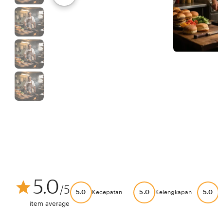
5.0
/5
5.0
5.0
5.0
Kecepatan
Kelengkapan
item average