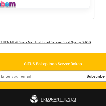
HENTAI 🎉 Suara Merdu slutload Perawat Viral Nyanyi Di IGD
SITUS Bokep Indo Server Bokep
Subscribe
ter
our
ail
PREGNANT HENTAI