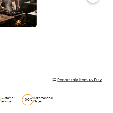
Report this item to Etsy
Customer
Rekomendasi
100%
service
Player