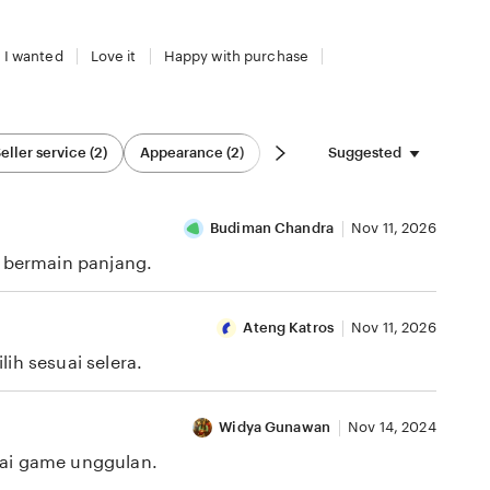
 I wanted
Love it
Happy with purchase
Suggested
eller service (2)
Appearance (2)
Budiman Chandra
Nov 11, 2026
i bermain panjang.
Ateng Katros
Nov 11, 2026
ih sesuai selera.
Widya Gunawan
Nov 14, 2024
gai game unggulan.