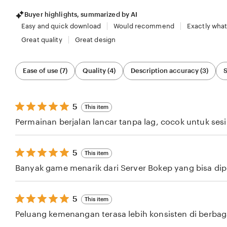
Buyer highlights, summarized by AI
Easy and quick download
Would recommend
Exactly what
Great quality
Great design
Filter
Ease of use (7)
Quality (4)
Description accuracy (3)
S
by
category
5
5
This item
out
Permainan berjalan lancar tanpa lag, cocok untuk ses
of
5
stars
5
5
This item
out
Banyak game menarik dari Server Bokep yang bisa dipil
of
5
stars
5
5
This item
out
Peluang kemenangan terasa lebih konsisten di berba
of
5