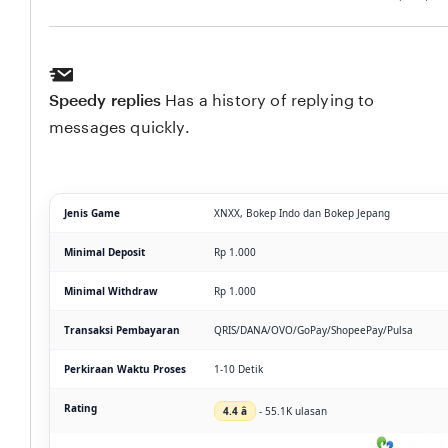
Speedy replies
Has a history of replying to
messages quickly.
Jenis Game
XNXX, Bokep Indo dan Bokep Jepang
Minimal Deposit
Rp 1.000
Minimal Withdraw
Rp 1.000
Transaksi Pembayaran
QRIS/DANA/OVO/GoPay/ShopeePay/Pulsa
Perkiraan Waktu Proses
1-10 Detik
Rating
4.4 â­
- 55.1K ulasan