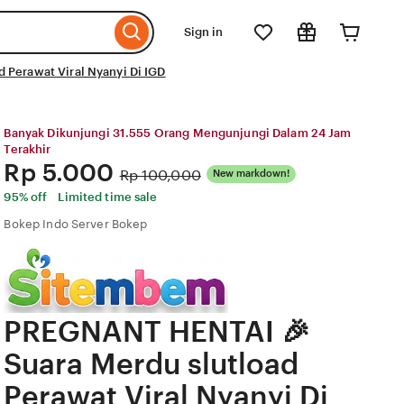
Sign in
Perawat Viral Nyanyi Di IGD
Banyak Dikunjungi 31.555 Orang Mengunjungi Dalam 24 Jam
Terakhir
Price:
Rp 5.000
Original
Rp 100,000
New markdown!
Price:
95% off
Limited time sale
Bokep Indo Server Bokep
PREGNANT HENTAI 🎉
Suara Merdu slutload
Perawat Viral Nyanyi Di