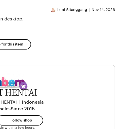
Leni Sitanggang
Nov 14, 2026
n desktop.
 for this item
 HENTAI
 HENTAI
|
Indonesia
sales
Since 2015
Follow shop
nds
within a few hours.