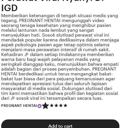
IGD
Memberikan ketenangan di tengah situasi medis yang
tegang, PREGNANT HENTAI mengunggah video
seorang tenaga kesehatan yang menghibur pasien
melalui lantunan nada lembut yang sangat
menyejukkan hati. Sosok slutload perawat viral ini
mendadak populer karena dedikasinya dalam menjaga
aspek psikologis pasien agar tetap optimis selama
menjalani masa perawatan intensif di rumah sakit.
Kehadiran 🎉 dalam setiap tindakannya memberikan
warna baru bagi wajah pelayanan medis yang
seringkali dianggap kaku, menunjukkan bahwa empati
adalah bagian dari proses penyembuhan. PREGNANT
HENTAI berdedikasi untuk terus mengangkat bakat-
bakat luar biasa dari para pejuang kemanusiaan agar
mendapatkan apresiasi tulus dari seluruh lapisan
masyarakat di media sosial. Dukungan slutload dari
tim kami memastikan bahwa profil dan kegiatan sosial
dari 🎉 sosok viral ini tersampaikan secara luas.
5
PREGNANT HENTAI
out
of
5
stars
Add to cart