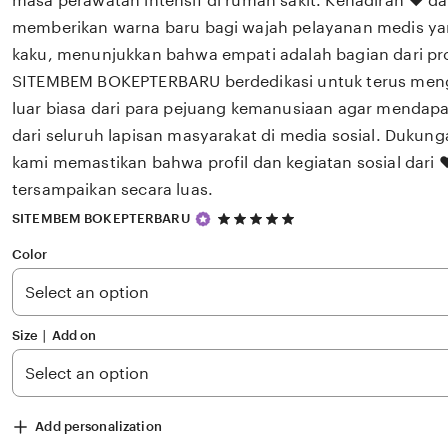
masa perawatan intensif di rumah sakit. Kehadiran ❤️ d
memberikan warna baru bagi wajah pelayanan medis yan
kaku, menunjukkan bahwa empati adalah bagian dari p
SITEMBEM BOKEPTERBARU berdedikasi untuk terus meng
luar biasa dari para pejuang kemanusiaan agar mendapat
dari seluruh lapisan masyarakat di media sosial. Dukung
kami memastikan bahwa profil dan kegiatan sosial dari ❤️
tersampaikan secara luas.
5
SITEMBEM BOKEPTERBARU
out
of
Color
5
stars
Size ∣ Add on
Add personalization