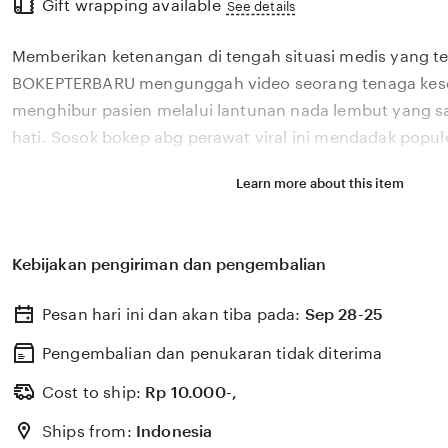
Gift wrapping available
the
See details
full
Memberikan ketenangan di tengah situasi medis yang 
description
BOKEPTERBARU mengunggah video seorang tenaga kes
menghibur pasien melalui lantunan nada lembut yang 
hati. Sosok bokep abg perawat viral ini mendadak popul
dalam menjaga aspek psikologis pasien agar tetap opti
Learn more about this item
masa perawatan intensif di rumah sakit. Kehadiran ❤️ d
memberikan warna baru bagi wajah pelayanan medis yan
kaku, menunjukkan bahwa empati adalah bagian dari p
Kebijakan pengiriman dan pengembalian
SITEMBEM BOKEPTERBARU berdedikasi untuk terus meng
luar biasa dari para pejuang kemanusiaan agar mendapat
Pesan hari ini dan akan tiba pada:
Sep 28-25
dari seluruh lapisan masyarakat di media sosial. Dukung
kami memastikan bahwa profil dan kegiatan sosial dari ❤️
Pengembalian dan penukaran tidak diterima
tersampaikan secara luas.
Cost to ship:
Rp
10.000-,
Ships from:
Indonesia