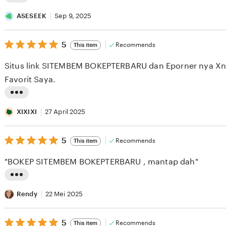
L
i
ASESEEK
Sep 9, 2025
s
5
t
5
Recommends
This item
out
i
of
Situs link SITEMBEM BOKEPTERBARU dan Eporner nya Xnx
5
n
stars
Favorit Saya.
g
r
L
e
i
XIXIXI
27 April 2025
v
s
i
5
t
5
Recommends
This item
out
e
i
of
"BOKEP SITEMBEM BOKEPTERBARU , mantap dah"
5
w
n
stars
b
g
L
y
r
i
Rendy
22 Mei 2025
A
e
s
S
v
5
t
5
Recommends
This item