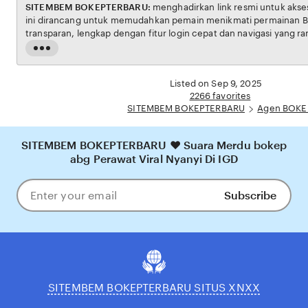
SITEMBEM BOKEPTERBARU:
menghadirkan link resmi untuk akses situs BOKEP. Platform
ini dirancang untuk memudahkan pemain menikmati permainan BOKEP dengan aman dan
transparan, lengkap dengan fitur login cepat dan navigasi yang ramah pengguna. Setiap
transaksi dijamin aman, sementara update hasil dan informasi permainan selalu tersedia
Read
secara real-time. Dengan SITEMBEM BOKEPTERBARU, pengguna bisa meras
the
pengalaman bermain Eporner yang nyaman, adil, dan terpercaya, menjadikannya pilihan
full
Listed on Sep 9, 2025
utama bagi pecinta BOKEP online di Indonesia.
description
2266 favorites
SITEMBEM BOKEPTERBARU
Agen BOKE
SITEMBEM BOKEPTERBARU ❤️ Suara Merdu bokep
abg Perawat Viral Nyanyi Di IGD
Subscribe
Enter
your
email
SITEMBEM BOKEPTERBARU SITUS XNXX