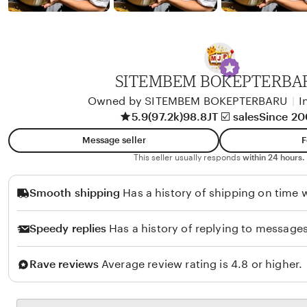
b
y
A
l
i
SITEMBEM BOKEPTERBA
k
Owned by SITEMBEM BOKEPTERBARU
|
I
o
5.9
(97.2k)
98.8JT ☑️ sales
Since 2
l
Message seller
F
o
This seller usually responds
within 24 hours.
Smooth shipping
Has a history of shipping on time w
Speedy replies
Has a history of replying to messages
Rave reviews
Average review rating is 4.8 or higher.