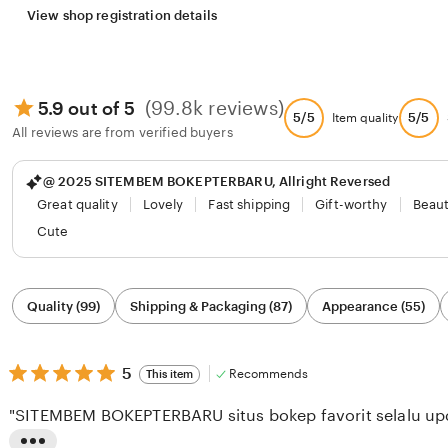
View shop registration details
(99.8k reviews)
5.9 out of 5
5/5
5/5
Item quality
All reviews are from verified buyers
@ 2025 SITEMBEM BOKEPTERBARU, Allright Reversed
Great quality
Lovely
Fast shipping
Gift-worthy
Beaut
Cute
Filter
Quality (99)
Shipping & Packaging (87)
Appearance (55)
by
category
5
5
Recommends
This item
out
of
"SITEMBEM BOKEPTERBARU situs bokep favorit selalu upda
5
stars