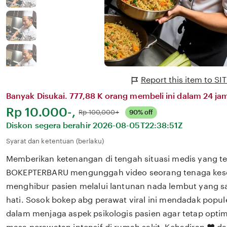
Report this item to
Banyak Disukai. 777,88 K orang membeli ini dalam 24 jam
Harga:
Rp 10.000-,
Normal:
Rp 100,000+
90% off
Diskon segera berahir
2026-08-05T22:38:51Z
Syarat dan ketentuan (berlaku)
Memberikan ketenangan di tengah situasi medis yang 
BOKEPTERBARU mengunggah video seorang tenaga kes
menghibur pasien melalui lantunan nada lembut yang 
hati. Sosok bokep abg perawat viral ini mendadak popul
dalam menjaga aspek psikologis pasien agar tetap opti