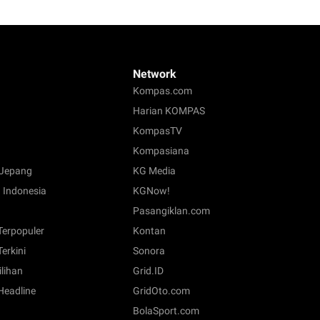
Network
Kompas.com
Harian KOMPAS
KompasTV
Kompasiana
Jepang
KG Media
 Indonesia
KGNow!
Pasangiklan.com
 Terpopuler
Kontan
Terkini
Sonora
ilihan
Grid.ID
 Headline
GridOto.com
BolaSport.com