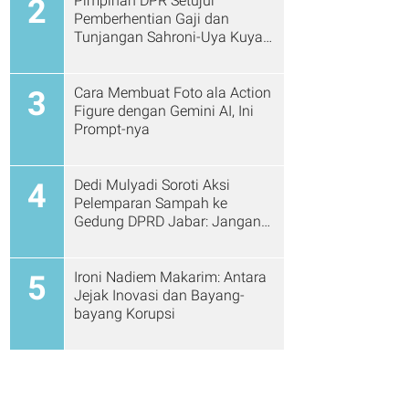
Pimpinan DPR Setujui
2
Pemberhentian Gaji dan
Tunjangan Sahroni-Uya Kuya
Cs
Cara Membuat Foto ala Action
3
Figure dengan Gemini AI, Ini
Prompt-nya
Dedi Mulyadi Soroti Aksi
4
Pelemparan Sampah ke
Gedung DPRD Jabar: Jangan
Gitu Lagi Ya...
Ironi Nadiem Makarim: Antara
5
Jejak Inovasi dan Bayang-
bayang Korupsi