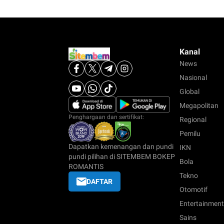
Kanal
News
Nasional
Global
Megapolitan
Penghargaan dan sertifikat:
Regional
Pemilu
Dapatkan kemenangan dan pundi
IKN
pundi pilihan di SITEMBEM BOKEP
Bola
ROMANTIS
Tekno
DAFTAR
Otomotif
Entertainment
Sains