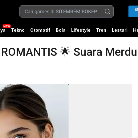
S
ya
Tekno
Otomotif
Bola
Lifestyle
Tren
Lestari
He
OMANTIS 🌟 Suara Merdu b