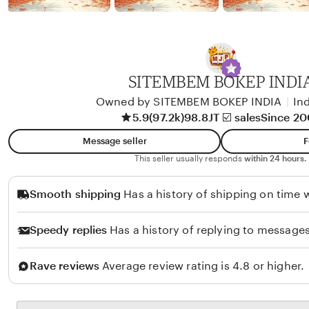
b
y
A
l
i
SITEMBEM BOKEP INDI
k
Owned by SITEMBEM BOKEP INDIA
|
In
o
5.9
(97.2k)
98.8JT ☑️ sales
Since 2
l
Message seller
F
o
This seller usually responds
within 24 hours.
Smooth shipping
Has a history of shipping on time w
Speedy replies
Has a history of replying to messages
Rave reviews
Average review rating is 4.8 or higher.