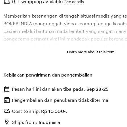
Gift wrapping available
the
See details
full
Memberikan ketenangan di tengah situasi medis yang 
description
BOKEP INDIA mengunggah video seorang tenaga keseh
pasien melalui lantunan nada lembut yang sangat menye
bongacams perawat viral ini mendadak populer karena 
menjaga aspek psikologis pasien agar tetap optimis se
Learn more about this item
perawatan intensif di rumah sakit. Kehadiran 🎯 dalam s
memberikan warna baru bagi wajah pelayanan medis yan
kaku, menunjukkan bahwa empati adalah bagian dari p
Kebijakan pengiriman dan pengembalian
SITEMBEM BOKEP INDIA berdedikasi untuk terus mengang
biasa dari para pejuang kemanusiaan agar mendapatkan a
Pesan hari ini dan akan tiba pada:
Sep 28-25
seluruh lapisan masyarakat di media sosial. Dukungan 
kami memastikan bahwa profil dan kegiatan sosial dari 🎯
Pengembalian dan penukaran tidak diterima
tersampaikan secara luas.
Cost to ship:
Rp
10.000-,
Ships from:
Indonesia