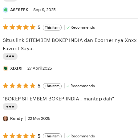
L
i
ASESEEK
Sep 9, 2025
s
5
t
5
Recommends
This item
out
i
of
Situs link SITEMBEM BOKEP INDIA dan Eporner nya Xnxx 
5
n
stars
Favorit Saya.
g
r
L
e
i
XIXIXI
27 April 2025
v
s
i
5
t
5
Recommends
This item
out
e
i
of
"BOKEP SITEMBEM BOKEP INDIA , mantap dah"
5
w
n
stars
b
g
L
y
r
i
Rendy
22 Mei 2025
A
e
s
S
v
5
t
5
Recommends
This item