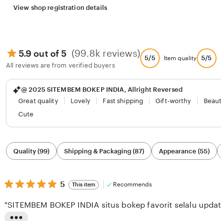
View shop registration details
(99.8k reviews)
5.9 out of 5
5/5
5/5
Item quality
All reviews are from verified buyers
@ 2025 SITEMBEM BOKEP INDIA, Allright Reversed
Great quality
Lovely
Fast shipping
Gift-worthy
Beaut
Cute
Filter
Quality (99)
Shipping & Packaging (87)
Appearance (55)
by
category
5
5
Recommends
This item
out
of
"SITEMBEM BOKEP INDIA situs bokep favorit selalu update
5
stars