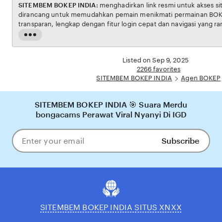
SITEMBEM BOKEP INDIA:
menghadirkan link resmi untuk akses situs BOKEP. Platform ini
dirancang untuk memudahkan pemain menikmati permainan BOKEP dengan aman dan
transparan, lengkap dengan fitur login cepat dan navigasi yang ramah pengguna. Setiap
transaksi dijamin aman, sementara update hasil dan informasi permainan selalu tersedia
Read
secara real-time. Dengan SITEMBEM BOKEP INDIA, pengguna bisa merasakan pengalama
the
bermain Eporner yang nyaman, adil, dan terpercaya, menjadikannya pilihan utama bagi
full
Listed on Sep 9, 2025
pecinta BOKEP online di Indonesia.
description
2266 favorites
SITEMBEM BOKEP INDIA
Agen BOKEP
SITEMBEM BOKEP INDIA 🎯 Suara Merdu
bongacams Perawat Viral Nyanyi Di IGD
Subscribe
Enter
your
email
SITEMBEM BOKEP INDIA SITUS XNXX