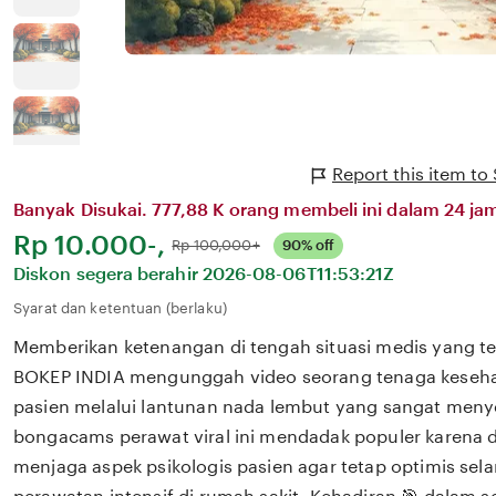
Report this item t
Banyak Disukai. 777,88 K orang membeli ini dalam 24 jam
Harga:
Rp 10.000-,
Normal:
Rp 100,000+
90% off
Diskon segera berahir
2026-08-06T11:53:21Z
Syarat dan ketentuan (berlaku)
Memberikan ketenangan di tengah situasi medis yang 
BOKEP INDIA mengunggah video seorang tenaga keseh
pasien melalui lantunan nada lembut yang sangat menye
bongacams perawat viral ini mendadak populer karena 
menjaga aspek psikologis pasien agar tetap optimis se