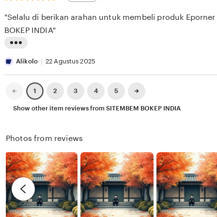
out
E
i
i
of
"Selalu di berikan arahan untuk membeli produk Eporne
5
S
e
n
stars
BOKEP INDIA"
E
w
g
E
b
r
L
K
y
e
i
Alikolo
22 Agustus 2025
X
v
s
I
i
t
Previous
Next
2
3
4
5
1
page
page
X
e
i
Show other item reviews from SITEMBEM BOKEP INDIA
I
w
n
X
b
g
Photos from reviews
I
y
r
R
e
e
v
n
i
d
e
y
w