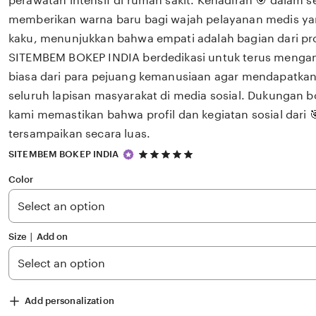
perawatan intensif di rumah sakit. Kehadiran 🎯 dalam s
memberikan warna baru bagi wajah pelayanan medis yan
kaku, menunjukkan bahwa empati adalah bagian dari p
SITEMBEM BOKEP INDIA berdedikasi untuk terus mengang
biasa dari para pejuang kemanusiaan agar mendapatkan a
seluruh lapisan masyarakat di media sosial. Dukungan 
kami memastikan bahwa profil dan kegiatan sosial dari 🎯
tersampaikan secara luas.
5
SITEMBEM BOKEP INDIA
out
of
Color
5
stars
Size ∣ Add on
Add personalization